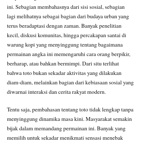
ini. Sebagian membahasnya dari sisi sosial, sebagian
lagi melihatnya sebagai bagian dari budaya urban yang
terus beradaptasi dengan zaman. Banyak penelitian
kecil, diskusi komunitas, hingga percakapan santai di
warung kopi yang menyinggung tentang bagaimana
permainan angka ini memengaruhi cara orang berpikir,
berharap, atau bahkan bermimpi. Dari situ terlihat
bahwa toto bukan sekadar aktivitas yang dilakukan
diam-diam, melainkan bagian dari kebiasaan sosial yang
diwarnai interaksi dan cerita rakyat modern.
Tentu saja, pembahasan tentang toto tidak lengkap tanpa
menyinggung dinamika masa kini. Masyarakat semakin
bijak dalam memandang permainan ini. Banyak yang
memilih untuk sekadar menikmati sensasi menebak