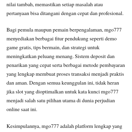
nilai tambah, memastikan setiap masalah atau
pertanyaan bisa ditangani dengan cepat dan profesional.
Bagi pemula maupun pemain berpengalaman, mgo777
menyediakan berbagai fitur pendukung seperti demo
game gratis, tips bermain, dan strategi untuk
meningkatkan peluang menang. Sistem deposit dan
penarikan yang cepat serta berbagai metode pembayaran
yang lengkap membuat proses transaksi menjadi praktis
dan aman. Dengan semua keunggulan ini, tidak heran
jika slot yang dioptimalkan untuk kata kunci mgo777
menjadi salah satu pilihan utama di dunia perjudian
online saat ini.
Kesimpulannya, mgo777 adalah platform lengkap yang