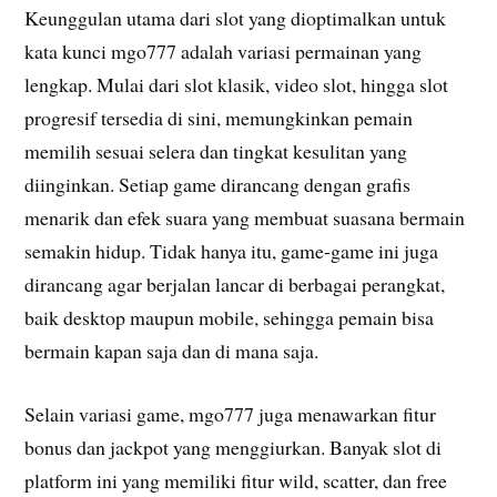
Keunggulan utama dari slot yang dioptimalkan untuk
kata kunci mgo777 adalah variasi permainan yang
lengkap. Mulai dari slot klasik, video slot, hingga slot
progresif tersedia di sini, memungkinkan pemain
memilih sesuai selera dan tingkat kesulitan yang
diinginkan. Setiap game dirancang dengan grafis
menarik dan efek suara yang membuat suasana bermain
semakin hidup. Tidak hanya itu, game-game ini juga
dirancang agar berjalan lancar di berbagai perangkat,
baik desktop maupun mobile, sehingga pemain bisa
bermain kapan saja dan di mana saja.
Selain variasi game, mgo777 juga menawarkan fitur
bonus dan jackpot yang menggiurkan. Banyak slot di
platform ini yang memiliki fitur wild, scatter, dan free