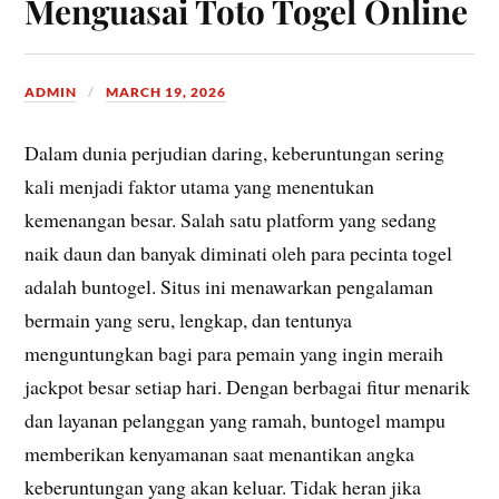
Menguasai Toto Togel Online
ADMIN
MARCH 19, 2026
Dalam dunia perjudian daring, keberuntungan sering
kali menjadi faktor utama yang menentukan
kemenangan besar. Salah satu platform yang sedang
naik daun dan banyak diminati oleh para pecinta togel
adalah buntogel. Situs ini menawarkan pengalaman
bermain yang seru, lengkap, dan tentunya
menguntungkan bagi para pemain yang ingin meraih
jackpot besar setiap hari. Dengan berbagai fitur menarik
dan layanan pelanggan yang ramah, buntogel mampu
memberikan kenyamanan saat menantikan angka
keberuntungan yang akan keluar. Tidak heran jika