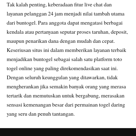
Tak kalah penting, keberadaan fitur live chat dan
layanan pelanggan 24 jam menjadi nilai tambah utama
dari buntogel. Para anggota dapat mengatasi berbagai
kendala atau pertanyaan seputar proses taruhan, deposit,
maupun penarikan dana dengan mudah dan cepat.
Keseriusan situs ini dalam memberikan layanan terbaik
menjadikan buntogel sebagai salah satu platform toto
togel online yang paling direkomendasikan saat ini.
Dengan seluruh keunggulan yang ditawarkan, tidak
mengherankan jika semakin banyak orang yang merasa
tertarik dan memutuskan untuk bergabung, merasakan
sensasi kemenangan besar dari permainan togel daring
yang seru dan penuh tantangan.