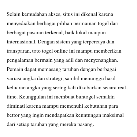
Selain kemudahan akses, situs ini dikenal karena
menyediakan berbagai pilihan permainan togel dari
berbagai pasaran terkenal, baik lokal maupun
internasional. Dengan sistem yang terpercaya dan
transparan, toto togel online ini mampu memberikan
pengalaman bermain yang adil dan menyenangkan.
Pemain dapat memasang taruhan dengan berbagai
variasi angka dan strategi, sambil menunggu hasil
keluaran angka yang sering kali dikabarkan secara real-
time. Keunggulan ini membuat buntogel semakin
diminati karena mampu memenuhi kebutuhan para
bettor yang ingin mendapatkan keuntungan maksimal
dari setiap taruhan yang mereka pasang.